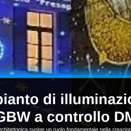
ianto di illuminaz
GBW a controllo D
architettonica svolge un ruolo fondamentale nella creazio