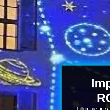
Imp
R
L'illuminazione 