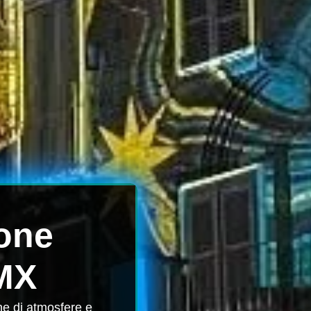
ione
MX
ne di atmosfere e